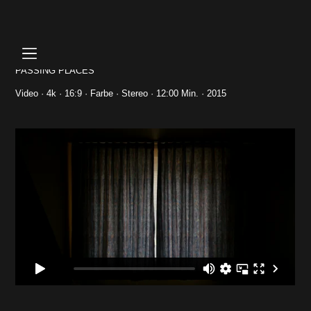
Skip
to
content
PASSING PLACES
Video · 4k · 16:9 · Farbe · Stereo · 12:00 Min. · 2015